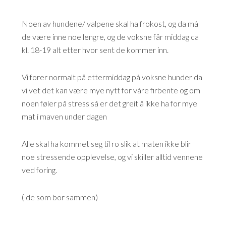
Noen av hundene/ valpene skal ha frokost, og da må
de være inne noe lengre, og de voksne får middag ca
kl. 18-19 alt etter hvor sent de kommer inn.
Vi forer normalt på ettermiddag på voksne hunder da
vi vet det kan være mye nytt for våre firbente og om
noen føler på stress så er det greit å ikke ha for mye
mat i maven under dagen
Alle skal ha kommet seg til ro slik at maten ikke blir
noe stressende opplevelse, og vi skiller alltid vennene
ved foring.
( de som bor sammen)