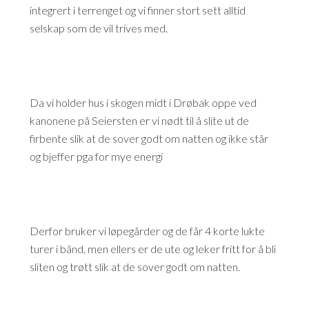
integrert i terrenget og vi finner stort sett alltid
selskap som de vil trives med.
Da vi holder hus i skogen midt i Drøbak oppe ved
kanonene på Seiersten er vi nødt til å slite ut de
firbente slik at de sover godt om natten og ikke står
og bjeffer pga for mye energi
Derfor bruker vi løpegårder og de får 4 korte lukte
turer i bånd, men ellers er de ute og leker fritt for å bli
sliten og trøtt slik at de sover godt om natten.