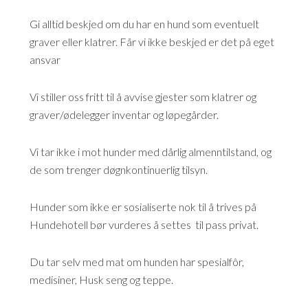
Gi alltid beskjed om du har en hund som eventuelt
graver eller klatrer. Får vi ikke beskjed er det på eget
ansvar
Vi stiller oss fritt til å avvise gjester som klatrer og
graver/ødelegger inventar og løpegårder.
Vi tar ikke i mot hunder med dårlig almenntilstand, og
de som trenger døgnkontinuerlig tilsyn.
Hunder som ikke er sosialiserte nok til å trives på
Hundehotell bør vurderes å settes til pass privat.
Du tar selv med mat om hunden har spesialfôr,
medisiner, Husk seng og teppe.