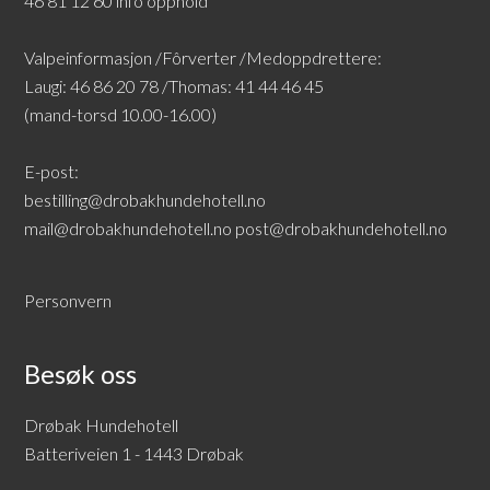
46 81 12 60 info opphold
Valpeinformasjon /Fôrverter /Medoppdrettere:
Laugi: 46 86 20 78 /Thomas: 41 44 46 45
(mand-torsd 10.00-16.00)
E-post:
bestilling@drobakhundehotell.no
mail@drobakhundehotell.no
post@drobakhundehotell.no
Personvern
Besøk oss
Drøbak Hundehotell
Batteriveien 1 - 1443 Drøbak