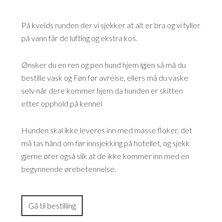
På kvelds runden der vi sjekker at alt er bra og vi fyller
på vann får de lufting og ekstra kos.
Ønsker du en ren og pen hund hjem igjen så må du
bestille vask og Føn før avreise, ellers må du vaske
selv når dere kommer hjem da hunden er skitten
etter opphold på kennel
Hunden skal ikke leveres inn med masse floker, det
må tas hånd om før innsjekking på hotellet, og sjekk
gjerne ører også slik at de ikke kommer inn med en
begynnende ørebetennelse.
Gå til bestilling