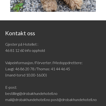
Kontakt oss
Gjester på Hotellet :
46 81 12 60 info opphold
Valpeinformasjon /Fôrverter /Medoppdrettere:
Laugi: 46 86 20 78 /Thomas: 41 44 46 45
(mand-torsd 10.00-16.00)
E-post:
bestilling@drobakhundehotell.no
mail@drobakhundehotell.no
post@drobakhundehotell.no