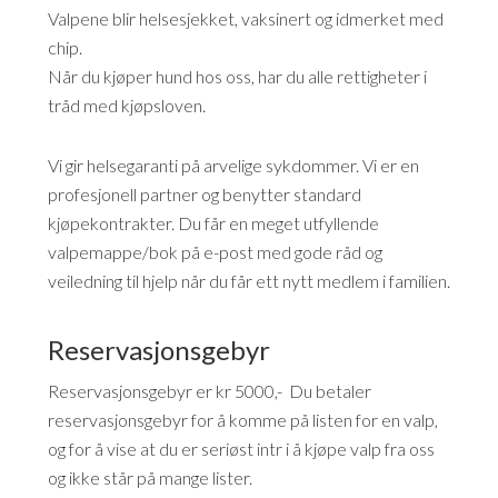
Valpene blir helsesjekket, vaksinert og idmerket med
chip.
Når du kjøper hund hos oss, har du alle rettigheter i
tråd med kjøpsloven.
Vi gir helsegaranti på arvelige sykdommer. Vi er en
profesjonell partner og benytter standard
kjøpekontrakter. Du får en meget utfyllende
valpemappe/bok på e-post med gode råd og
veiledning til hjelp når du får ett nytt medlem i familien.
Reservasjonsgebyr
Reservasjonsgebyr er kr 5000,- Du betaler
reservasjonsgebyr for å komme på listen for en valp,
og for å vise at du er seriøst intr i å kjøpe valp fra oss
og ikke står på mange lister.