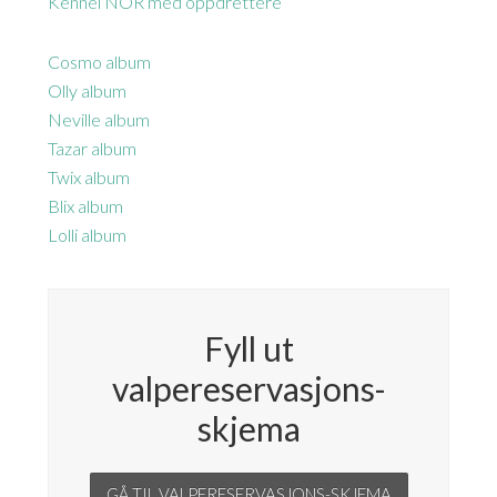
Kennel NOR med oppdrettere
Cosmo album
Olly album
Neville album
Tazar album
Twix album
Blix album
Lolli album
Fyll ut
valpereservasjons-
skjema
GÅ TIL VALPERESERVASJONS-SKJEMA